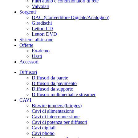
Filtri audio e condizionatori di rete
Valvolari
Sorgenti
DAC (Convertitore Digitale/Analogico)
Giradischi
Lettori CD
Lettori DVD
Sistemi all-in-one
Offerte
Ex-demo
Usati
Accessori
Diffusori
Diffusori da parete
Diffusori da pavimento
Diffusori da supporto
Diffusori multimediali e streamer
CAVI
Bi-wire jumpers (bridges)
Cavi di alimentazione
Cavi di interconnessione
Cavi di potenza per diffusori
Cavi digitali
Cavi phono