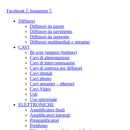
Vai
al
Facebook
Instagram
contenuto
Diffusori
Diffusori da parete
Diffusori da pavimento
Diffusori da supporto
Diffusori multimediali e streamer
CAVI
Bi-wire jumpers (bridges)
Cavi di alimentazione
Cavi di interconnessione
Cavi di potenza per diffusori
Cavi digitali
Cavi phono
Cavi streamer – ethernet
Cavi Video
Usb
Uso universale
ELETTRONICHE
Amplificatori finali
Amplificatori integrati
Preamplificatori
Prephono