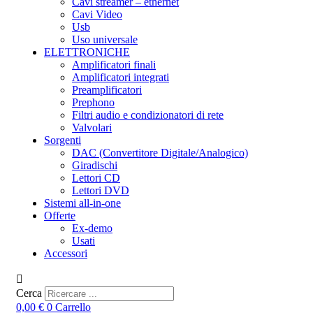
Cavi streamer – ethernet
Cavi Video
Usb
Uso universale
ELETTRONICHE
Amplificatori finali
Amplificatori integrati
Preamplificatori
Prephono
Filtri audio e condizionatori di rete
Valvolari
Sorgenti
DAC (Convertitore Digitale/Analogico)
Giradischi
Lettori CD
Lettori DVD
Sistemi all-in-one
Offerte
Ex-demo
Usati
Accessori
Cerca
0,00
€
0
Carrello