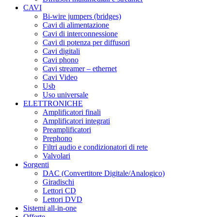
CAVI
Bi-wire jumpers (bridges)
Cavi di alimentazione
Cavi di interconnessione
Cavi di potenza per diffusori
Cavi digitali
Cavi phono
Cavi streamer – ethernet
Cavi Video
Usb
Uso universale
ELETTRONICHE
Amplificatori finali
Amplificatori integrati
Preamplificatori
Prephono
Filtri audio e condizionatori di rete
Valvolari
Sorgenti
DAC (Convertitore Digitale/Analogico)
Giradischi
Lettori CD
Lettori DVD
Sistemi all-in-one
Offerte