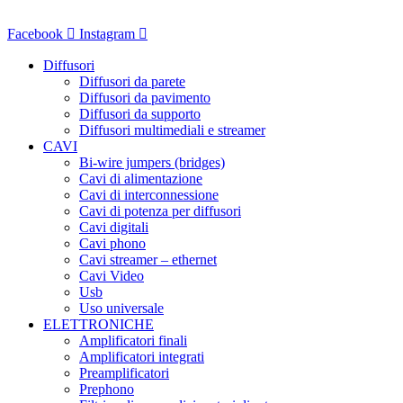
Vai
al
Facebook
Instagram
contenuto
Diffusori
Diffusori da parete
Diffusori da pavimento
Diffusori da supporto
Diffusori multimediali e streamer
CAVI
Bi-wire jumpers (bridges)
Cavi di alimentazione
Cavi di interconnessione
Cavi di potenza per diffusori
Cavi digitali
Cavi phono
Cavi streamer – ethernet
Cavi Video
Usb
Uso universale
ELETTRONICHE
Amplificatori finali
Amplificatori integrati
Preamplificatori
Prephono