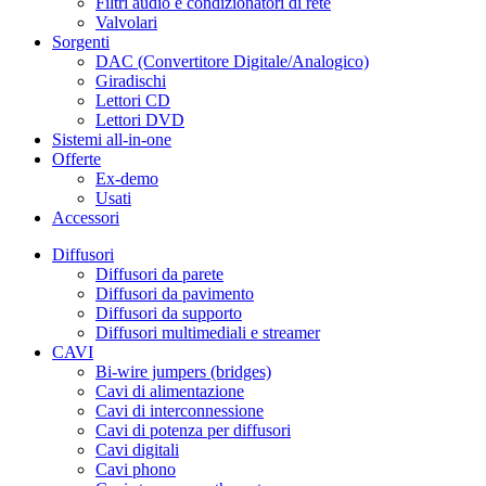
Filtri audio e condizionatori di rete
Valvolari
Sorgenti
DAC (Convertitore Digitale/Analogico)
Giradischi
Lettori CD
Lettori DVD
Sistemi all-in-one
Offerte
Ex-demo
Usati
Accessori
Diffusori
Diffusori da parete
Diffusori da pavimento
Diffusori da supporto
Diffusori multimediali e streamer
CAVI
Bi-wire jumpers (bridges)
Cavi di alimentazione
Cavi di interconnessione
Cavi di potenza per diffusori
Cavi digitali
Cavi phono