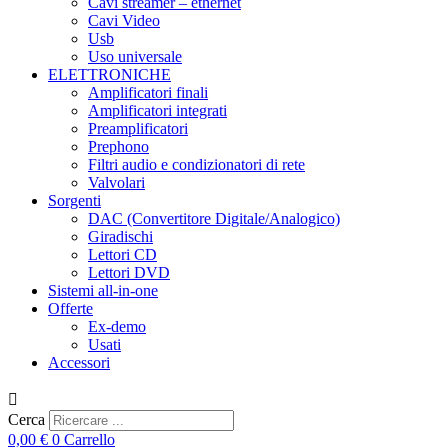
Cavi streamer – ethernet
Cavi Video
Usb
Uso universale
ELETTRONICHE
Amplificatori finali
Amplificatori integrati
Preamplificatori
Prephono
Filtri audio e condizionatori di rete
Valvolari
Sorgenti
DAC (Convertitore Digitale/Analogico)
Giradischi
Lettori CD
Lettori DVD
Sistemi all-in-one
Offerte
Ex-demo
Usati
Accessori
Cerca
0,00
€
0
Carrello