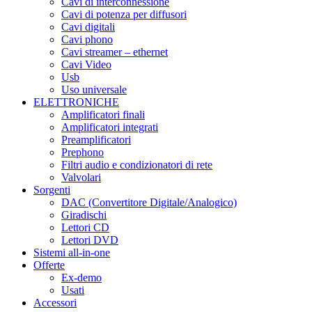
Cavi di interconnessione
Cavi di potenza per diffusori
Cavi digitali
Cavi phono
Cavi streamer – ethernet
Cavi Video
Usb
Uso universale
ELETTRONICHE
Amplificatori finali
Amplificatori integrati
Preamplificatori
Prephono
Filtri audio e condizionatori di rete
Valvolari
Sorgenti
DAC (Convertitore Digitale/Analogico)
Giradischi
Lettori CD
Lettori DVD
Sistemi all-in-one
Offerte
Ex-demo
Usati
Accessori