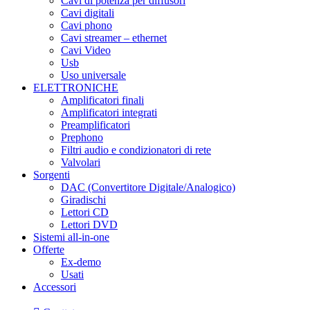
Cavi di potenza per diffusori
Cavi digitali
Cavi phono
Cavi streamer – ethernet
Cavi Video
Usb
Uso universale
ELETTRONICHE
Amplificatori finali
Amplificatori integrati
Preamplificatori
Prephono
Filtri audio e condizionatori di rete
Valvolari
Sorgenti
DAC (Convertitore Digitale/Analogico)
Giradischi
Lettori CD
Lettori DVD
Sistemi all-in-one
Offerte
Ex-demo
Usati
Accessori