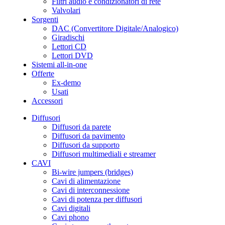
Filtri audio e condizionatori di rete
Valvolari
Sorgenti
DAC (Convertitore Digitale/Analogico)
Giradischi
Lettori CD
Lettori DVD
Sistemi all-in-one
Offerte
Ex-demo
Usati
Accessori
Diffusori
Diffusori da parete
Diffusori da pavimento
Diffusori da supporto
Diffusori multimediali e streamer
CAVI
Bi-wire jumpers (bridges)
Cavi di alimentazione
Cavi di interconnessione
Cavi di potenza per diffusori
Cavi digitali
Cavi phono