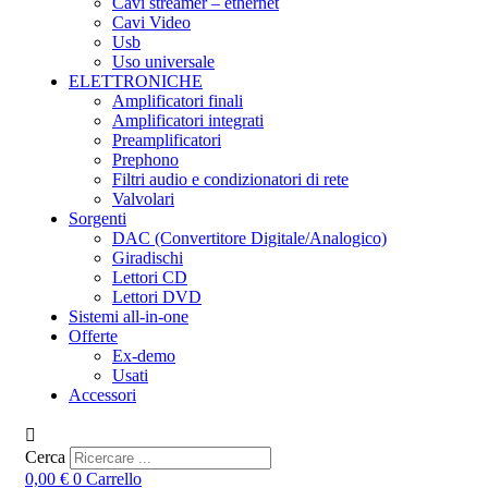
Cavi streamer – ethernet
Cavi Video
Usb
Uso universale
ELETTRONICHE
Amplificatori finali
Amplificatori integrati
Preamplificatori
Prephono
Filtri audio e condizionatori di rete
Valvolari
Sorgenti
DAC (Convertitore Digitale/Analogico)
Giradischi
Lettori CD
Lettori DVD
Sistemi all-in-one
Offerte
Ex-demo
Usati
Accessori
Cerca
0,00
€
0
Carrello