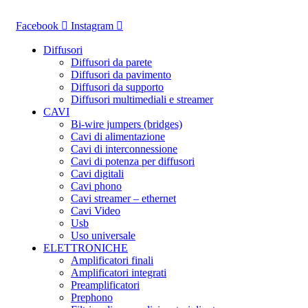
Vai
al
Facebook
Instagram
contenuto
Diffusori
Diffusori da parete
Diffusori da pavimento
Diffusori da supporto
Diffusori multimediali e streamer
CAVI
Bi-wire jumpers (bridges)
Cavi di alimentazione
Cavi di interconnessione
Cavi di potenza per diffusori
Cavi digitali
Cavi phono
Cavi streamer – ethernet
Cavi Video
Usb
Uso universale
ELETTRONICHE
Amplificatori finali
Amplificatori integrati
Preamplificatori
Prephono