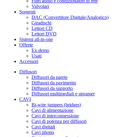
Filtri audio e condizionatori di rete
Valvolari
Sorgenti
DAC (Convertitore Digitale/Analogico)
Giradischi
Lettori CD
Lettori DVD
Sistemi all-in-one
Offerte
Ex-demo
Usati
Accessori
Diffusori
Diffusori da parete
Diffusori da pavimento
Diffusori da supporto
Diffusori multimediali e streamer
CAVI
Bi-wire jumpers (bridges)
Cavi di alimentazione
Cavi di interconnessione
Cavi di potenza per diffusori
Cavi digitali
Cavi phono