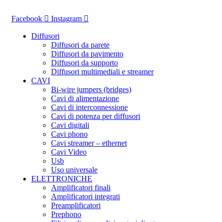
Vai
al
Facebook
Instagram
contenuto
Diffusori
Diffusori da parete
Diffusori da pavimento
Diffusori da supporto
Diffusori multimediali e streamer
CAVI
Bi-wire jumpers (bridges)
Cavi di alimentazione
Cavi di interconnessione
Cavi di potenza per diffusori
Cavi digitali
Cavi phono
Cavi streamer – ethernet
Cavi Video
Usb
Uso universale
ELETTRONICHE
Amplificatori finali
Amplificatori integrati
Preamplificatori
Prephono