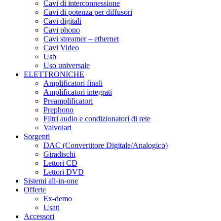
Cavi di interconnessione
Cavi di potenza per diffusori
Cavi digitali
Cavi phono
Cavi streamer – ethernet
Cavi Video
Usb
Uso universale
ELETTRONICHE
Amplificatori finali
Amplificatori integrati
Preamplificatori
Prephono
Filtri audio e condizionatori di rete
Valvolari
Sorgenti
DAC (Convertitore Digitale/Analogico)
Giradischi
Lettori CD
Lettori DVD
Sistemi all-in-one
Offerte
Ex-demo
Usati
Accessori