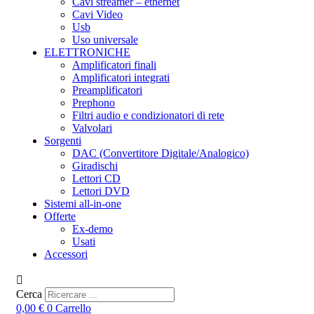
Cavi streamer – ethernet
Cavi Video
Usb
Uso universale
ELETTRONICHE
Amplificatori finali
Amplificatori integrati
Preamplificatori
Prephono
Filtri audio e condizionatori di rete
Valvolari
Sorgenti
DAC (Convertitore Digitale/Analogico)
Giradischi
Lettori CD
Lettori DVD
Sistemi all-in-one
Offerte
Ex-demo
Usati
Accessori
Cerca
0,00
€
0
Carrello