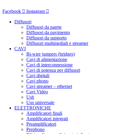
Vai
al
Facebook
Instagram
contenuto
Diffusori
Diffusori da parete
Diffusori da pavimento
Diffusori da supporto
Diffusori multimediali e streamer
CAVI
Bi-wire jumpers (bridges)
Cavi di alimentazione
Cavi di interconnessione
Cavi di potenza per diffusori
Cavi digitali
Cavi phono
Cavi streamer – ethernet
Cavi Video
Usb
Uso universale
ELETTRONICHE
Amplificatori finali
Amplificatori integrati
Preamplificatori
Prephono