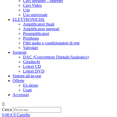
Cavi streamer – ethernet
Cavi Video
Usb
Uso universale
ELETTRONICHE
Amplificatori finali
Amplificatori integrati
Preamplificatori
Prephono
Filtri audio e condizionatori di rete
Valvolari
Sorgenti
DAC (Convertitore Digitale/Analogico)
Giradischi
Lettori CD
Lettori DVD
Sistemi all-in-one
Offerte
Ex-demo
Usati
Accessori
Cerca
0,00
€
0
Carrello