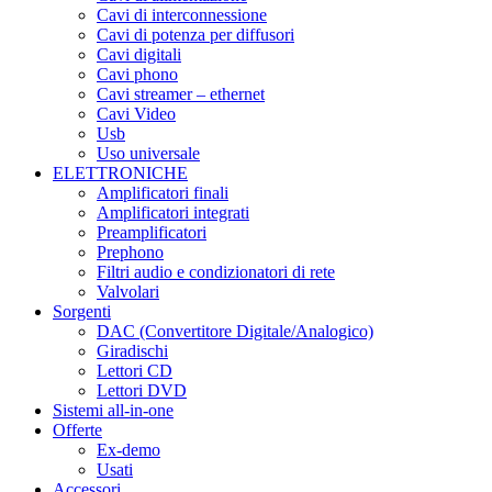
Cavi di interconnessione
Cavi di potenza per diffusori
Cavi digitali
Cavi phono
Cavi streamer – ethernet
Cavi Video
Usb
Uso universale
ELETTRONICHE
Amplificatori finali
Amplificatori integrati
Preamplificatori
Prephono
Filtri audio e condizionatori di rete
Valvolari
Sorgenti
DAC (Convertitore Digitale/Analogico)
Giradischi
Lettori CD
Lettori DVD
Sistemi all-in-one
Offerte
Ex-demo
Usati
Accessori