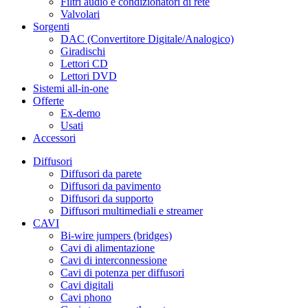
Filtri audio e condizionatori di rete
Valvolari
Sorgenti
DAC (Convertitore Digitale/Analogico)
Giradischi
Lettori CD
Lettori DVD
Sistemi all-in-one
Offerte
Ex-demo
Usati
Accessori
Diffusori
Diffusori da parete
Diffusori da pavimento
Diffusori da supporto
Diffusori multimediali e streamer
CAVI
Bi-wire jumpers (bridges)
Cavi di alimentazione
Cavi di interconnessione
Cavi di potenza per diffusori
Cavi digitali
Cavi phono