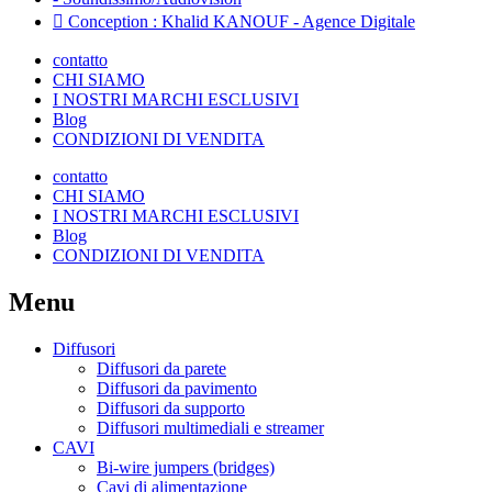
Conception : Khalid KANOUF - Agence Digitale
contatto
CHI SIAMO
I NOSTRI MARCHI ESCLUSIVI
Blog
CONDIZIONI DI VENDITA
contatto
CHI SIAMO
I NOSTRI MARCHI ESCLUSIVI
Blog
CONDIZIONI DI VENDITA
Menu
Diffusori
Diffusori da parete
Diffusori da pavimento
Diffusori da supporto
Diffusori multimediali e streamer
CAVI
Bi-wire jumpers (bridges)
Cavi di alimentazione