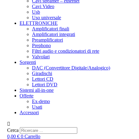
Cavi streamer – ethernet
Cavi Video
Usb
Uso universale
ELETTRONICHE
Amplificatori finali
Amplificatori integrati
Preamplificatori
Prephono
Filtri audio e condizionatori di rete
Valvolari
Sorgenti
DAC (Convertitore Digitale/Analogico)
Giradischi
Lettori CD
Lettori DVD
Sistemi all-in-one
Offerte
Ex-demo
Usati
Accessori
Cerca
0,00
€
0
Carrello