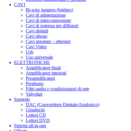
CAVI
Bi-wire jumpers (bridges)
Cavi di alimentazione
Cavi di interconnessione
Cavi di potenza per diffusori
Cavi digitali
Cavi phono
Cavi streamer – ethernet
Cavi Video
Usb
Uso universale
ELETTRONICHE
Amplificatori finali
Amplificatori integrati
Preamplificatori
Prephono
Filtri audio e condizionatori di rete
Valvolari
Sorgenti
DAC (Convertitore Digitale/Analogico)
Giradischi
Lettori CD
Lettori DVD
Sistemi all-in-one
Offerte