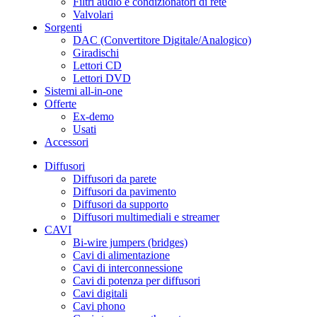
Filtri audio e condizionatori di rete
Valvolari
Sorgenti
DAC (Convertitore Digitale/Analogico)
Giradischi
Lettori CD
Lettori DVD
Sistemi all-in-one
Offerte
Ex-demo
Usati
Accessori
Diffusori
Diffusori da parete
Diffusori da pavimento
Diffusori da supporto
Diffusori multimediali e streamer
CAVI
Bi-wire jumpers (bridges)
Cavi di alimentazione
Cavi di interconnessione
Cavi di potenza per diffusori
Cavi digitali
Cavi phono