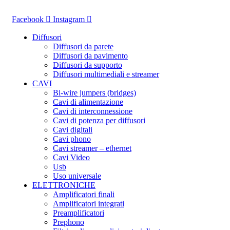
Vai
al
Facebook
Instagram
contenuto
Diffusori
Diffusori da parete
Diffusori da pavimento
Diffusori da supporto
Diffusori multimediali e streamer
CAVI
Bi-wire jumpers (bridges)
Cavi di alimentazione
Cavi di interconnessione
Cavi di potenza per diffusori
Cavi digitali
Cavi phono
Cavi streamer – ethernet
Cavi Video
Usb
Uso universale
ELETTRONICHE
Amplificatori finali
Amplificatori integrati
Preamplificatori
Prephono