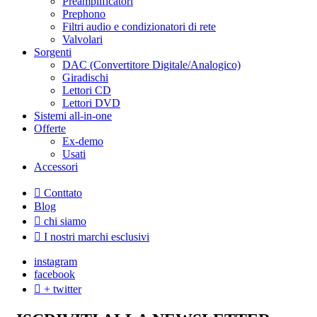
Preamplificatori
Prephono
Filtri audio e condizionatori di rete
Valvolari
Sorgenti
DAC (Convertitore Digitale/Analogico)
Giradischi
Lettori CD
Lettori DVD
Sistemi all-in-one
Offerte
Ex-demo
Usati
Accessori
Conttato
Blog
chi siamo
I nostri marchi esclusivi
instagram
facebook
+ twitter