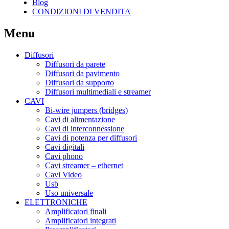
Blog
CONDIZIONI DI VENDITA
Menu
Diffusori
Diffusori da parete
Diffusori da pavimento
Diffusori da supporto
Diffusori multimediali e streamer
CAVI
Bi-wire jumpers (bridges)
Cavi di alimentazione
Cavi di interconnessione
Cavi di potenza per diffusori
Cavi digitali
Cavi phono
Cavi streamer – ethernet
Cavi Video
Usb
Uso universale
ELETTRONICHE
Amplificatori finali
Amplificatori integrati