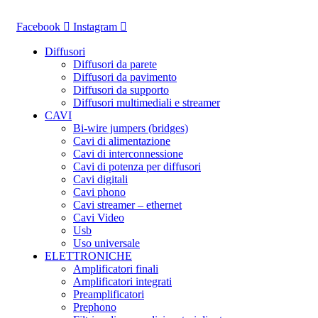
Vai
al
Facebook
Instagram
contenuto
Diffusori
Diffusori da parete
Diffusori da pavimento
Diffusori da supporto
Diffusori multimediali e streamer
CAVI
Bi-wire jumpers (bridges)
Cavi di alimentazione
Cavi di interconnessione
Cavi di potenza per diffusori
Cavi digitali
Cavi phono
Cavi streamer – ethernet
Cavi Video
Usb
Uso universale
ELETTRONICHE
Amplificatori finali
Amplificatori integrati
Preamplificatori
Prephono