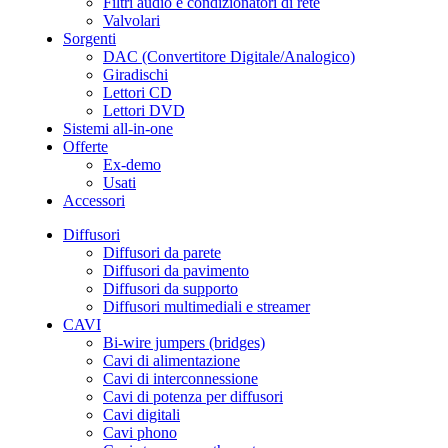
Filtri audio e condizionatori di rete
Valvolari
Sorgenti
DAC (Convertitore Digitale/Analogico)
Giradischi
Lettori CD
Lettori DVD
Sistemi all-in-one
Offerte
Ex-demo
Usati
Accessori
Diffusori
Diffusori da parete
Diffusori da pavimento
Diffusori da supporto
Diffusori multimediali e streamer
CAVI
Bi-wire jumpers (bridges)
Cavi di alimentazione
Cavi di interconnessione
Cavi di potenza per diffusori
Cavi digitali
Cavi phono