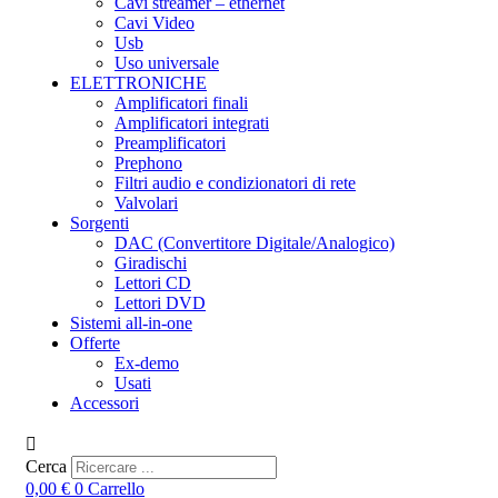
Cavi streamer – ethernet
Cavi Video
Usb
Uso universale
ELETTRONICHE
Amplificatori finali
Amplificatori integrati
Preamplificatori
Prephono
Filtri audio e condizionatori di rete
Valvolari
Sorgenti
DAC (Convertitore Digitale/Analogico)
Giradischi
Lettori CD
Lettori DVD
Sistemi all-in-one
Offerte
Ex-demo
Usati
Accessori
Cerca
0,00
€
0
Carrello