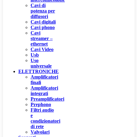
Cavi di
potenza per
diffusori
Cavi digitali
Cavi phono
Cavi
streamer –
ethernet
Cavi Video
Usb
Uso
universale
ELETTRONICHE
Amplificatori
finali
Amplificatori
integrati
Preamplificatori
Prephono
Filtri audio
e
condizionatori
di rete
Valvolari