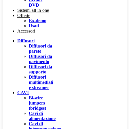
DVD
Sistemi all-in-one
Offerte
Ex-demo
Usati
Accessori
Diffusori
Diffusori da
parete
Diffusori da
pavimento
Diffusori da
supporto
Diffusori
multimediali
e streamer
CAVI
Bi-wire
jumpers
(bridges)
Cavi di
alimentazione
Cavi di
interconnessione