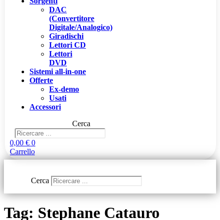
Sorgenti
DAC
(Convertitore
Digitale/Analogico)
Giradischi
Lettori CD
Lettori
DVD
Sistemi all-in-one
Offerte
Ex-demo
Usati
Accessori
Cerca
0,00
€
0
Carrello
Cerca
Tag:
Stephane Catauro