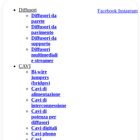
Vai
Diffusori
al
Facebook
Instagram
Diffusori da
contenuto
parete
Diffusori da
pavimento
Diffusori da
supporto
Diffusori
multimediali
e streamer
CAVI
Bi-wire
jumpers
(bridges)
Cavi di
alimentazione
Cavi di
interconnessione
Cavi di
potenza per
diffusori
Cavi digitali
Cavi phono
Cavi