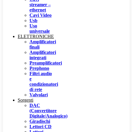
streamer –
ethernet
Cavi Video
Usb
Uso
universale
ELETTRONICHE
Amplificatori
finali
Amplificatori
integrati
Preamplificatori
Prephono
Filtri audio
e
condizionatori
di rete
Valvolari
Sorgenti
DAC
(Convertitore
Digitale/Analogico)
Giradischi
Lettori CD
Lettori