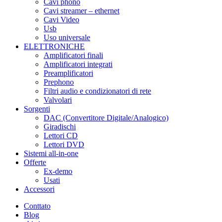
Cavi phono
Cavi streamer – ethernet
Cavi Video
Usb
Uso universale
ELETTRONICHE
Amplificatori finali
Amplificatori integrati
Preamplificatori
Prephono
Filtri audio e condizionatori di rete
Valvolari
Sorgenti
DAC (Convertitore Digitale/Analogico)
Giradischi
Lettori CD
Lettori DVD
Sistemi all-in-one
Offerte
Ex-demo
Usati
Accessori
Conttato
Blog