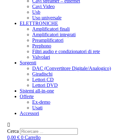
Cavi streamer – ethernet
Cavi Video
Usb
Uso universale
ELETTRONICHE
Amplificatori finali
Amplificatori integrati
Preamplificatori
Prephono
Filtri audio e condizionatori di rete
Valvolari
Sorgenti
DAC (Convertitore Digitale/Analogico)
Giradischi
Lettori CD
Lettori DVD
Sistemi all-in-one
Offerte
Ex-demo
Usati
Accessori
Cerca
0,00
€
0
Carrello