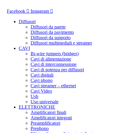
Vai
al
Facebook
Instagram
contenuto
Diffusori
Diffusori da parete
Diffusori da pavimento
Diffusori da supporto
Diffusori multimediali e streamer
CAVI
Bi-wire jumpers (bridges)
Cavi di alimentazione
Cavi di interconnessione
Cavi di potenza per diffusori
Cavi digitali
Cavi phono
Cavi streamer – ethernet
Cavi Video
Usb
Uso universale
ELETTRONICHE
Amplificatori finali
Amplificatori integrati
Preamplificatori
Prephono