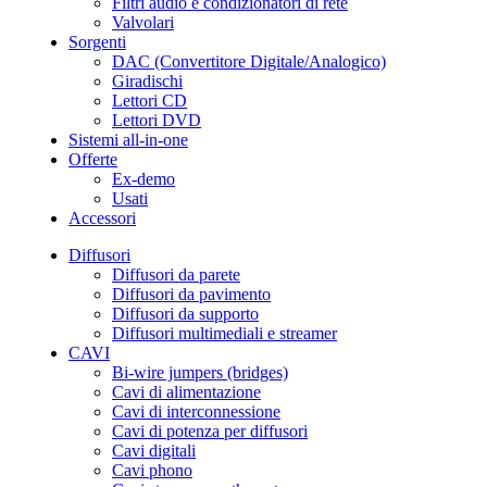
Filtri audio e condizionatori di rete
Valvolari
Sorgenti
DAC (Convertitore Digitale/Analogico)
Giradischi
Lettori CD
Lettori DVD
Sistemi all-in-one
Offerte
Ex-demo
Usati
Accessori
Diffusori
Diffusori da parete
Diffusori da pavimento
Diffusori da supporto
Diffusori multimediali e streamer
CAVI
Bi-wire jumpers (bridges)
Cavi di alimentazione
Cavi di interconnessione
Cavi di potenza per diffusori
Cavi digitali
Cavi phono