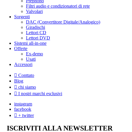
Prephono
Filtri audio e condizionatori di rete
Valvolari
Sorgenti
DAC (Convertitore Digitale/Analogico)
Giradischi
Lettori CD
Lettori DVD
Sistemi all-in-one
Offerte
Ex-demo
Usati
Accessori
Conttato
Blog
chi siamo
I nostri marchi esclusivi
instagram
facebook
+ twitter
ISCRIVITI ALLA NEWSLETTER