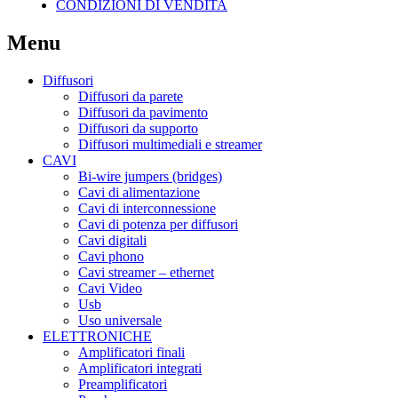
CONDIZIONI DI VENDITA
Menu
Diffusori
Diffusori da parete
Diffusori da pavimento
Diffusori da supporto
Diffusori multimediali e streamer
CAVI
Bi-wire jumpers (bridges)
Cavi di alimentazione
Cavi di interconnessione
Cavi di potenza per diffusori
Cavi digitali
Cavi phono
Cavi streamer – ethernet
Cavi Video
Usb
Uso universale
ELETTRONICHE
Amplificatori finali
Amplificatori integrati
Preamplificatori