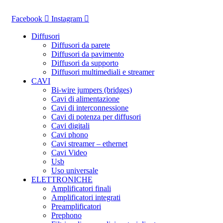
Vai
al
Facebook
Instagram
contenuto
Diffusori
Diffusori da parete
Diffusori da pavimento
Diffusori da supporto
Diffusori multimediali e streamer
CAVI
Bi-wire jumpers (bridges)
Cavi di alimentazione
Cavi di interconnessione
Cavi di potenza per diffusori
Cavi digitali
Cavi phono
Cavi streamer – ethernet
Cavi Video
Usb
Uso universale
ELETTRONICHE
Amplificatori finali
Amplificatori integrati
Preamplificatori
Prephono