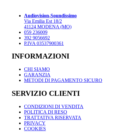
Le
opzioni
possono
Audiovision-Soundissimo
essere
Via Emilia Est 18/2
scelte
41124 MODENA (MO)
nella
059 236009
pagina
392 9056692
del
P.IVA 03537900361
prodotto
INFORMAZIONI
CHI SIAMO
GARANZIA
METODI DI PAGAMENTO SICURO
SERVIZIO CLIENTI
CONDIZIONI DI VENDITA
POLITICA DI RESO
TRATTATIVA RISERVATA
PRIVACY
COOKIES