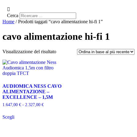
Cerca
Home
/ Prodotti taggati “cavo alimentazione hi-fi 1”
cavo alimentazione hi-fi 1
Visualizzazione del risultato
AUDIOMICA NESS CAVO
ALIMENTAZIONE –
EXCELLENCE – 1,5M
Fascia
1.647,00
€
-
2.327,00
€
di
Questo
prezzo:
Scegli
prodotto
da
ha
1.647,00 €
più
a
varianti.
2.327,00 €