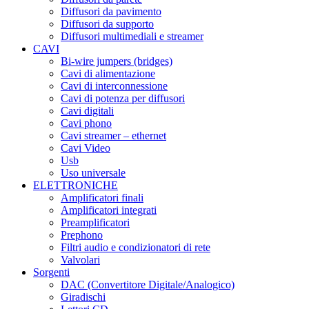
Diffusori da pavimento
Diffusori da supporto
Diffusori multimediali e streamer
CAVI
Bi-wire jumpers (bridges)
Cavi di alimentazione
Cavi di interconnessione
Cavi di potenza per diffusori
Cavi digitali
Cavi phono
Cavi streamer – ethernet
Cavi Video
Usb
Uso universale
ELETTRONICHE
Amplificatori finali
Amplificatori integrati
Preamplificatori
Prephono
Filtri audio e condizionatori di rete
Valvolari
Sorgenti
DAC (Convertitore Digitale/Analogico)
Giradischi