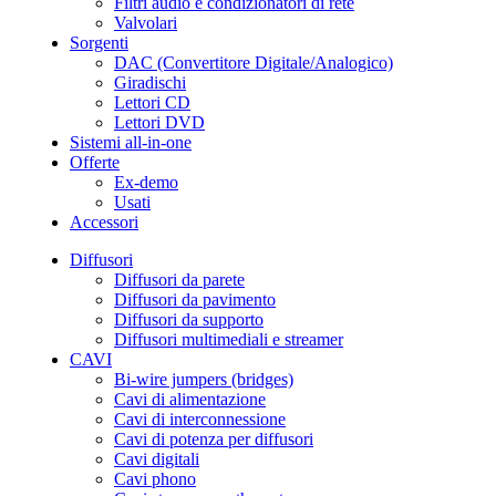
Filtri audio e condizionatori di rete
Valvolari
Sorgenti
DAC (Convertitore Digitale/Analogico)
Giradischi
Lettori CD
Lettori DVD
Sistemi all-in-one
Offerte
Ex-demo
Usati
Accessori
Diffusori
Diffusori da parete
Diffusori da pavimento
Diffusori da supporto
Diffusori multimediali e streamer
CAVI
Bi-wire jumpers (bridges)
Cavi di alimentazione
Cavi di interconnessione
Cavi di potenza per diffusori
Cavi digitali
Cavi phono