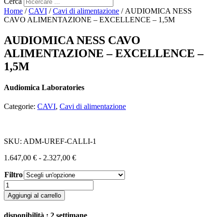
Cerca
Home
/
CAVI
/
Cavi di alimentazione
/ AUDIOMICA NESS
CAVO ALIMENTAZIONE – EXCELLENCE – 1,5M
AUDIOMICA NESS CAVO
ALIMENTAZIONE – EXCELLENCE –
1,5M
Audiomica Laboratories
Categorie:
CAVI
,
Cavi di alimentazione
SKU:
ADM-UREF-CALLI-1
Fascia
1.647,00
€
-
2.327,00
€
di
Filtro
prezzo:
da
AUDIOMICA
1.647,00 €
NESS
Aggiungi al carrello
a
CAVO
2.327,00 €
ALIMENTAZIONE
disponibilità : 2 settimane