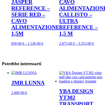
JASPER
CAVO
REFERENCE –
ALIMENTAZION
SERIE RED –
CALLISTO –
CAVO
ULTRA
ALIMENTAZIONE
REFERENCE –
1,5M
1,5 M
Fascia
Questo
Fascia
Questo
856,00
€
-
1.536,00
€
2.873,00
€
-
3.553,00
€
di
prodotto
di
prodott
prezzo:
ha
prezzo:
ha
da
più
da
più
856,00 €
varianti.
2.873,0
varianti
Potrebbe interessarti
a
Le
a
Le
1.536,00 €
opzioni
3.553,0
opzioni
possono
posson
essere
essere
scelte
scelte
JMR LUNNA
nella
nella
pagina
pagina
YBA DESIGN
Questo
2.000,00
€
del
del
YT302
prodotto
prodotto
prodott
ha
TRANSPORT