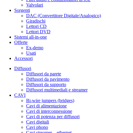
Valvolari
Sorgenti
DAC (Convertitore Digitale/Analogico)
Giradischi
Lettori CD
Lettori DVD
Sistemi all-in-one
Offerte
Ex-demo
Usati
Accessori
Diffusori
Diffusori da parete
Diffusori da pavimento
Diffusori da supporto
Diffusori multimediali e streamer
CAVI
Bi-wire jumpers (bridges)
Cavi di alimentazione
Cavi di interconnessione
Cavi di potenza per diffusori
Cavi digitali
Cavi phono
Cavi streamer – ethernet