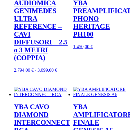
AUDIOMICA
YBA
GENIMEDES
PREAMPLIFICA
ULTRA
PHONO
REFERENCE –
HERITAGE
CAVI
PH100
DIFFUSORI – 2.5
Questo
1.450,00
€
o 3 METRI
prodotto
(COPPIA)
ha
più
varianti.
Fascia
Questo
2.794,00
€
-
3.099,00
€
Le
di
prodotto
opzioni
prezzo:
ha
possono
da
più
essere
2.794,00 €
varianti.
scelte
a
Le
nella
3.099,00 €
opzioni
pagina
YBA CAVO
YBA
possono
del
essere
DIAMOND
AMPLIFICATOR
prodotto
scelte
INTERCONNECT
FINALE
nella
pagina