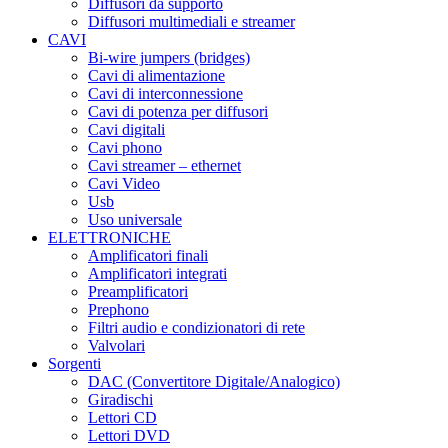
Diffusori da supporto
Diffusori multimediali e streamer
CAVI
Bi-wire jumpers (bridges)
Cavi di alimentazione
Cavi di interconnessione
Cavi di potenza per diffusori
Cavi digitali
Cavi phono
Cavi streamer – ethernet
Cavi Video
Usb
Uso universale
ELETTRONICHE
Amplificatori finali
Amplificatori integrati
Preamplificatori
Prephono
Filtri audio e condizionatori di rete
Valvolari
Sorgenti
DAC (Convertitore Digitale/Analogico)
Giradischi
Lettori CD
Lettori DVD