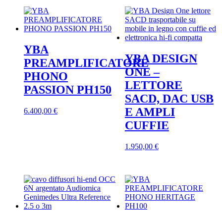
da
più
1.448,0
varianti
a
Le
2.042,0
opzioni
posson
YBA
essere
YBA DESIGN
scelte
PREAMPLIFICATORE
nella
ONE –
PHONO
pagina
LETTORE
del
PASSION PH150
prodott
SACD, DAC USB
E AMPLI
6.400,00
€
CUFFIE
1.950,00
€