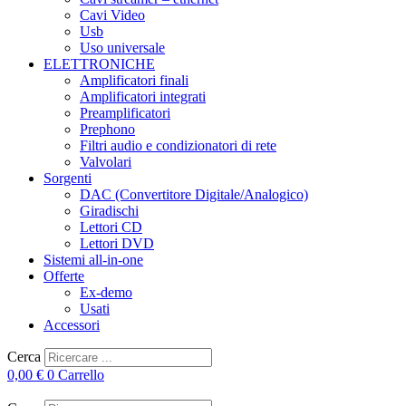
Cavi Video
Usb
Uso universale
ELETTRONICHE
Amplificatori finali
Amplificatori integrati
Preamplificatori
Prephono
Filtri audio e condizionatori di rete
Valvolari
Sorgenti
DAC (Convertitore Digitale/Analogico)
Giradischi
Lettori CD
Lettori DVD
Sistemi all-in-one
Offerte
Ex-demo
Usati
Accessori
Cerca
0,00
€
0
Carrello