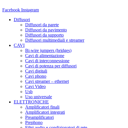
Vai
al
Facebook
Instagram
contenuto
Diffusori
Diffusori da parete
Diffusori da pavimento
Diffusori da supporto
Diffusori multimediali e streamer
CAVI
Bi-wire jumpers (bridges)
Cavi di alimentazione
Cavi di interconnessione
Cavi di potenza per diffusori
Cavi digitali
Cavi phono
Cavi streamer – ethernet
Cavi Video
Usb
Uso universale
ELETTRONICHE
Amplificatori finali
Amplificatori integrati
Preamplificatori
Prephono
Filtri audio e condizionatori di rete