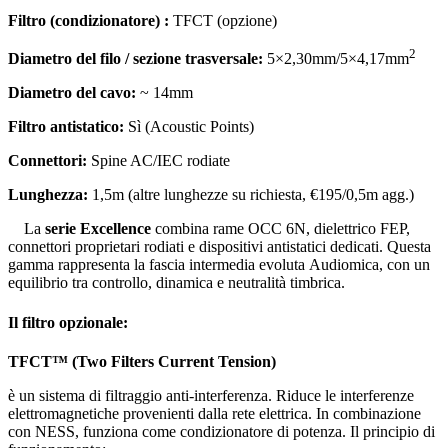
Filtro (condizionatore) :
TFCT (opzione)
2
Diametro del filo / sezione trasversale:
5×2,30mm/5×4,17mm
Diametro del cavo:
~ 14mm
Filtro antistatico:
Sì (Acoustic Points)
Connettori:
Spine AC/IEC rodiate
Lunghezza:
1,5m (altre lunghezze su richiesta, €195/0,5m agg.)
La
serie Excellence
combina rame OCC 6N, dielettrico FEP,
connettori proprietari rodiati e dispositivi antistatici dedicati. Questa
gamma rappresenta la fascia intermedia evoluta
Audiomica, con un
equilibrio tra controllo, dinamica e neutralità timbrica.
Il filtro opzionale:
TFCT™ (Two Filters Current Tension)
è un sistema di filtraggio anti-interferenza. Riduce le interferenze
elettromagnetiche provenienti dalla rete elettrica. In combinazione
con NESS, funziona come condizionatore di potenza. Il principio di