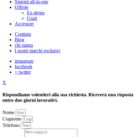
Sistemi all-in-one
Offerte
Ex-demo
Usati
Accessori
Conttato
Blog
chi siamo
I nostri marchi esclusivi
instagram
facebook
+ twitter
X
Rispondiamo volentieri alla sua richiesta. Riceverà una risposta
entro due giorni lavorativi.
Nome
Cognome
Telefono