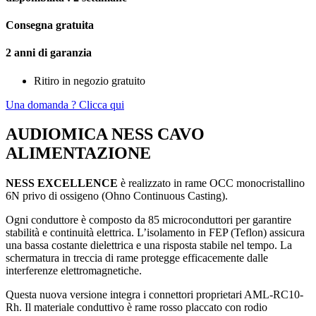
-
EXCELLENCE
Consegna gratuita
-
1,5M
2 anni di garanzia​
quantità
Ritiro in negozio gratuito
Una domanda ? Clicca qui
AUDIOMICA NESS CAVO
ALIMENTAZIONE
NESS EXCELLENCE
è realizzato in rame OCC monocristallino
6N privo di ossigeno (Ohno Continuous Casting).
Ogni conduttore è composto da 85 microconduttori per garantire
stabilità e continuità elettrica. L’isolamento in FEP (Teflon) assicura
una bassa costante dielettrica e una risposta stabile nel tempo. La
schermatura in treccia di rame protegge efficacemente dalle
interferenze elettromagnetiche.
Questa nuova versione integra i connettori proprietari AML-RC10-
Rh. Il materiale conduttivo è rame rosso placcato con rodio