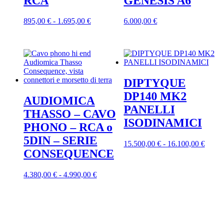
RCA
GENESIS A6
del
prodotto
Fascia
Questo
895,00
€
-
1.695,00
€
6.000,00
€
di
prodotto
prezzo:
ha
da
più
895,00 €
varianti.
a
Le
1.695,00 €
opzioni
DIPTYQUE
possono
essere
DP140 MK2
AUDIOMICA
scelte
PANELLI
nella
THASSO – CAVO
pagina
ISODINAMICI
PHONO – RCA o
del
prodotto
5DIN – SERIE
Fasc
Ques
15.500,00
€
-
16.100,00
€
CONSEQUENCE
di
prod
prez
ha
da
più
Fascia
Questo
4.380,00
€
-
4.990,00
€
15.5
varia
di
prodotto
a
Le
prezzo:
ha
16.1
opzi
da
più
poss
4.380,00 €
varianti.
esser
a
Le