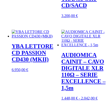
più
CD/SACD
varianti.
Le
opzioni
3.200,00
€
possono
essere
scelte
nella
pagina
del
prodotto
YBA LETTORE
CD PASSION
AUDIOMICA
CD430 (MKII)
CAINIT – CAVO
DIGITALE XLR
6.950,00
€
110Ω – SERIE
EXCELLENCE –
1,5m
Fascia
Questo
1.448,00
€
-
2.042,00
€
di
prodott
prezzo:
ha