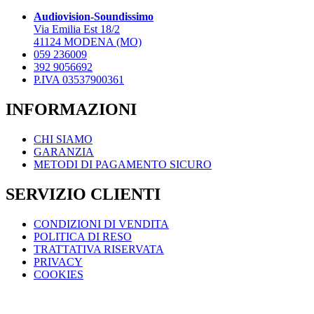
scelt
4.990,00 €
opzioni
Audiovision-Soundissimo
nella
possono
Via Emilia Est 18/2
pagi
essere
41124 MODENA (MO)
del
scelte
059 236009
prod
nella
392 9056692
pagina
P.IVA 03537900361
del
prodotto
INFORMAZIONI
CHI SIAMO
GARANZIA
METODI DI PAGAMENTO SICURO
SERVIZIO CLIENTI
CONDIZIONI DI VENDITA
POLITICA DI RESO
TRATTATIVA RISERVATA
PRIVACY
COOKIES