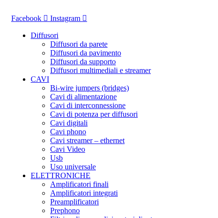
Vai
al
Facebook
Instagram
contenuto
Diffusori
Diffusori da parete
Diffusori da pavimento
Diffusori da supporto
Diffusori multimediali e streamer
CAVI
Bi-wire jumpers (bridges)
Cavi di alimentazione
Cavi di interconnessione
Cavi di potenza per diffusori
Cavi digitali
Cavi phono
Cavi streamer – ethernet
Cavi Video
Usb
Uso universale
ELETTRONICHE
Amplificatori finali
Amplificatori integrati
Preamplificatori
Prephono