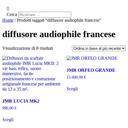
Cerca
Home
/ Prodotti taggati “diffusore audiophile francese”
diffusore audiophile francese
Ordina
Visualizzazione di 8 risultati
in
base
al
più
JMR ORFEO GRANDE
recente
15.600,00
€
Questo
Scegli
prodotto
ha
più
JMR LUCIA MK2
varianti.
990,00
€
Le
Questo
opzioni
Scegli
prodotto
possono
ha
essere