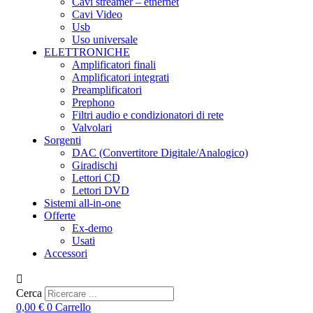
Cavi streamer – ethernet
Cavi Video
Usb
Uso universale
ELETTRONICHE
Amplificatori finali
Amplificatori integrati
Preamplificatori
Prephono
Filtri audio e condizionatori di rete
Valvolari
Sorgenti
DAC (Convertitore Digitale/Analogico)
Giradischi
Lettori CD
Lettori DVD
Sistemi all-in-one
Offerte
Ex-demo
Usati
Accessori
Cerca
0,00
€
0
Carrello