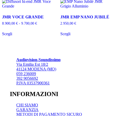
Le
opzioni
opzioni
possono
possono
essere
JMR VOCE GRANDE
JMR EMP NANO JUBILÉ
essere
scelte
scelte
nella
Fascia
8.900,00
€
-
9.700,00
€
2.950,00
€
nella
pagina
di
Questo
Questo
pagina
del
prezzo:
Scegli
Scegli
prodotto
prodotto
da
del
prodotto
ha
ha
8.900,00 €
prodotto
più
più
a
varianti.
varianti.
9.700,00 €
Le
Le
opzioni
opzioni
Audiovision-Soundissimo
possono
possono
Via Emilia Est 18/2
essere
essere
41124 MODENA (MO)
scelte
scelte
059 236009
nella
nella
392 9056692
pagina
pagina
P.IVA 03537900361
del
del
prodotto
prodotto
INFORMAZIONI
CHI SIAMO
GARANZIA
METODI DI PAGAMENTO SICURO