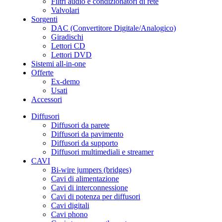
Filtri audio e condizionatori di rete
Valvolari
Sorgenti
DAC (Convertitore Digitale/Analogico)
Giradischi
Lettori CD
Lettori DVD
Sistemi all-in-one
Offerte
Ex-demo
Usati
Accessori
Diffusori
Diffusori da parete
Diffusori da pavimento
Diffusori da supporto
Diffusori multimediali e streamer
CAVI
Bi-wire jumpers (bridges)
Cavi di alimentazione
Cavi di interconnessione
Cavi di potenza per diffusori
Cavi digitali
Cavi phono