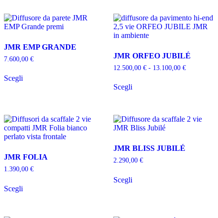
più
scelte
varianti.
nella
Le
pagina
opzioni
del
possono
prodotto
JMR EMP GRANDE
essere
JMR ORFEO JUBILÉ
scelte
7.600,00
€
nella
Fascia
12.500,00
€
-
13.100,00
€
Questo
pagina
di
Scegli
prodotto
Questo
del
prezzo:
Scegli
ha
prodotto
da
prodotto
più
ha
12.500,00 
varianti.
più
a
Le
varianti.
13.100,00 
opzioni
Le
possono
opzioni
essere
possono
JMR BLISS JUBILÉ
scelte
essere
JMR FOLIA
nella
scelte
2.290,00
€
pagina
nella
1.390,00
€
Questo
del
pagina
Scegli
Questo
prodotto
prodotto
del
Scegli
prodotto
ha
prodotto
ha
più
più
varianti.
varianti.
Le