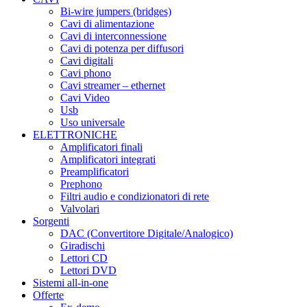
Bi-wire jumpers (bridges)
Cavi di alimentazione
Cavi di interconnessione
Cavi di potenza per diffusori
Cavi digitali
Cavi phono
Cavi streamer – ethernet
Cavi Video
Usb
Uso universale
ELETTRONICHE
Amplificatori finali
Amplificatori integrati
Preamplificatori
Prephono
Filtri audio e condizionatori di rete
Valvolari
Sorgenti
DAC (Convertitore Digitale/Analogico)
Giradischi
Lettori CD
Lettori DVD
Sistemi all-in-one
Offerte