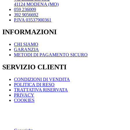
scelte
41124 MODENA (MO)
nella
059 236009
pagina
392 9056692
del
P.IVA 03537900361
prodotto
INFORMAZIONI
CHI SIAMO
GARANZIA
METODI DI PAGAMENTO SICURO
SERVIZIO CLIENTI
CONDIZIONI DI VENDITA
POLITICA DI RESO
TRATTATIVA RISERVATA
PRIVACY
COOKIES