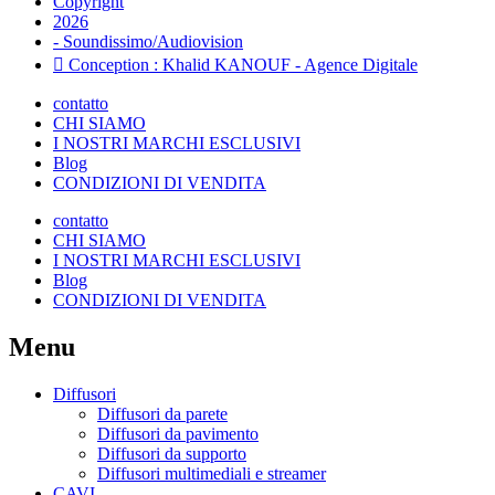
Copyright
2026
- Soundissimo/Audiovision
Conception : Khalid KANOUF - Agence Digitale
contatto
CHI SIAMO
I NOSTRI MARCHI ESCLUSIVI
Blog
CONDIZIONI DI VENDITA
contatto
CHI SIAMO
I NOSTRI MARCHI ESCLUSIVI
Blog
CONDIZIONI DI VENDITA
Menu
Diffusori
Diffusori da parete
Diffusori da pavimento
Diffusori da supporto
Diffusori multimediali e streamer
CAVI