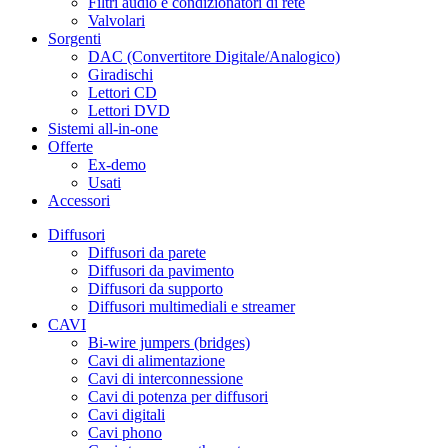
Filtri audio e condizionatori di rete
Valvolari
Sorgenti
DAC (Convertitore Digitale/Analogico)
Giradischi
Lettori CD
Lettori DVD
Sistemi all-in-one
Offerte
Ex-demo
Usati
Accessori
Diffusori
Diffusori da parete
Diffusori da pavimento
Diffusori da supporto
Diffusori multimediali e streamer
CAVI
Bi-wire jumpers (bridges)
Cavi di alimentazione
Cavi di interconnessione
Cavi di potenza per diffusori
Cavi digitali
Cavi phono