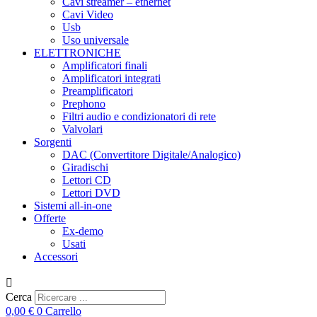
Cavi streamer – ethernet
Cavi Video
Usb
Uso universale
ELETTRONICHE
Amplificatori finali
Amplificatori integrati
Preamplificatori
Prephono
Filtri audio e condizionatori di rete
Valvolari
Sorgenti
DAC (Convertitore Digitale/Analogico)
Giradischi
Lettori CD
Lettori DVD
Sistemi all-in-one
Offerte
Ex-demo
Usati
Accessori
Cerca
0,00
€
0
Carrello