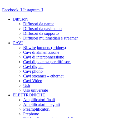
Vai
al
Facebook
Instagram
contenuto
Diffusori
Diffusori da parete
Diffusori da pavimento
Diffusori da supporto
Diffusori multimediali e streamer
CAVI
Bi-wire jumpers (bridges)
Cavi di alimentazione
Cavi di interconnessione
Cavi di potenza per diffusori
Cavi digitali
Cavi phono
Cavi streamer – ethernet
Cavi Video
Usb
Uso universale
ELETTRONICHE
Amplificatori finali
Amplificatori integrati
Preamplificatori
Prephono