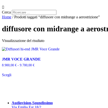
Cerca
Home
/ Prodotti taggati “diffusore con midrange a aerostrizione”
diffusore con midrange a aerost
Visualizzazione del risultato
JMR VOCE GRANDE
Fascia
8.900,00
€
-
9.700,00
€
di
Questo
prezzo:
Scegli
prodotto
da
ha
8.900,00 €
più
a
varianti.
9.700,00 €
Le
opzioni
possono
Audiovision-Soundissimo
essere
Via Emilia Est 18/2