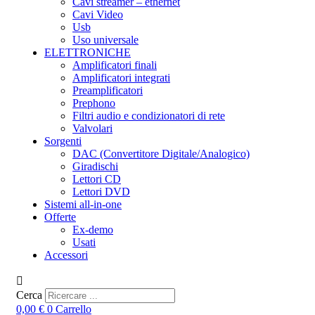
Cavi streamer – ethernet
Cavi Video
Usb
Uso universale
ELETTRONICHE
Amplificatori finali
Amplificatori integrati
Preamplificatori
Prephono
Filtri audio e condizionatori di rete
Valvolari
Sorgenti
DAC (Convertitore Digitale/Analogico)
Giradischi
Lettori CD
Lettori DVD
Sistemi all-in-one
Offerte
Ex-demo
Usati
Accessori
Cerca
0,00
€
0
Carrello