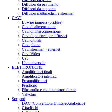
Diffusori da pavimento
Diffusori da supporto
Diffusori multimediali e streamer
CAVI
Bi-wire jumpers (bridges)
Cavi di alimentazione
Cavi di interconnessione
Cavi di potenza per diffusori
Cavi digitali
Cavi phono
Cavi streamer – ethernet
Cavi Video
Usb
Uso universale
ELETTRONICHE
Amplificatori finali
Amplificatori integrati
Preamplificatori
Prephono
Filtri audio e condizionatori di rete
Valvolari
Sorgenti
DAC (Convertitore Digitale/Analogico)
Giradischi