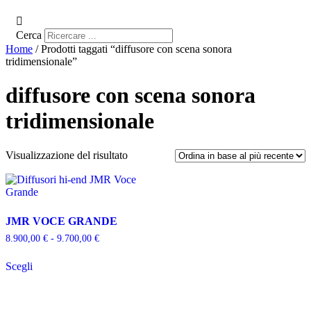
Cerca
Home
/ Prodotti taggati “diffusore con scena sonora
tridimensionale”
diffusore con scena sonora
tridimensionale
Visualizzazione del risultato
JMR VOCE GRANDE
Fascia
8.900,00
€
-
9.700,00
€
di
Questo
prezzo:
Scegli
prodotto
da
ha
8.900,00 €
più
a
varianti.
9.700,00 €