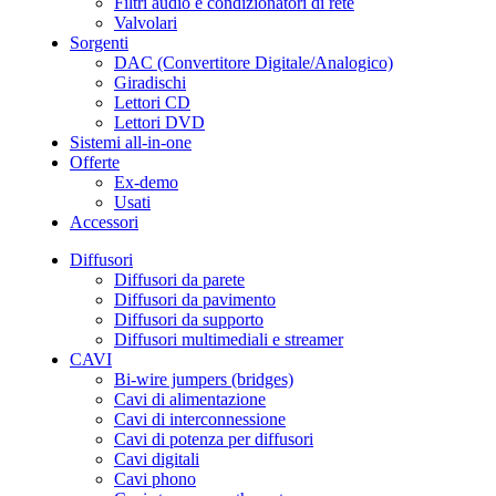
Filtri audio e condizionatori di rete
Valvolari
Sorgenti
DAC (Convertitore Digitale/Analogico)
Giradischi
Lettori CD
Lettori DVD
Sistemi all-in-one
Offerte
Ex-demo
Usati
Accessori
Diffusori
Diffusori da parete
Diffusori da pavimento
Diffusori da supporto
Diffusori multimediali e streamer
CAVI
Bi-wire jumpers (bridges)
Cavi di alimentazione
Cavi di interconnessione
Cavi di potenza per diffusori
Cavi digitali
Cavi phono