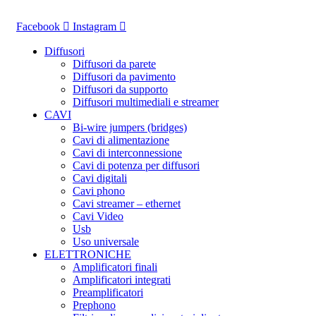
Vai
al
Facebook
Instagram
contenuto
Diffusori
Diffusori da parete
Diffusori da pavimento
Diffusori da supporto
Diffusori multimediali e streamer
CAVI
Bi-wire jumpers (bridges)
Cavi di alimentazione
Cavi di interconnessione
Cavi di potenza per diffusori
Cavi digitali
Cavi phono
Cavi streamer – ethernet
Cavi Video
Usb
Uso universale
ELETTRONICHE
Amplificatori finali
Amplificatori integrati
Preamplificatori
Prephono