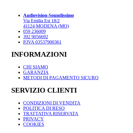
Le
opzioni
possono
Audiovision-Soundissimo
essere
Via Emilia Est 18/2
scelte
41124 MODENA (MO)
nella
059 236009
pagina
392 9056692
del
P.IVA 03537900361
prodotto
INFORMAZIONI
CHI SIAMO
GARANZIA
METODI DI PAGAMENTO SICURO
SERVIZIO CLIENTI
CONDIZIONI DI VENDITA
POLITICA DI RESO
TRATTATIVA RISERVATA
PRIVACY
COOKIES