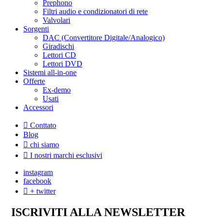
Prephono
Filtri audio e condizionatori di rete
Valvolari
Sorgenti
DAC (Convertitore Digitale/Analogico)
Giradischi
Lettori CD
Lettori DVD
Sistemi all-in-one
Offerte
Ex-demo
Usati
Accessori
Conttato
Blog
chi siamo
I nostri marchi esclusivi
instagram
facebook
+ twitter
ISCRIVITI ALLA NEWSLETTER