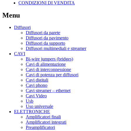
CONDIZIONI DI VENDITA
Menu
Diffusori
Diffusori da parete
Diffusori da pavimento
Diffusori da supporto
Diffusori multimediali e streamer
CAVI
Bi-wire jumpers (bridges)
Cavi di alimentazione
Cavi di interconnessione
Cavi di potenza per diffusori
Cavi digitali
Cavi phono
Cavi streamer – ethernet
Cavi Video
Usb
Uso universale
ELETTRONICHE
Amplificatori finali
Amplificatori integrati
Preamplificatori