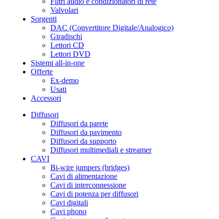
Filtri audio e condizionatori di rete
Valvolari
Sorgenti
DAC (Convertitore Digitale/Analogico)
Giradischi
Lettori CD
Lettori DVD
Sistemi all-in-one
Offerte
Ex-demo
Usati
Accessori
Diffusori
Diffusori da parete
Diffusori da pavimento
Diffusori da supporto
Diffusori multimediali e streamer
CAVI
Bi-wire jumpers (bridges)
Cavi di alimentazione
Cavi di interconnessione
Cavi di potenza per diffusori
Cavi digitali
Cavi phono