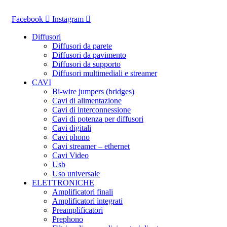
Vai
al
Facebook
Instagram
contenuto
Diffusori
Diffusori da parete
Diffusori da pavimento
Diffusori da supporto
Diffusori multimediali e streamer
CAVI
Bi-wire jumpers (bridges)
Cavi di alimentazione
Cavi di interconnessione
Cavi di potenza per diffusori
Cavi digitali
Cavi phono
Cavi streamer – ethernet
Cavi Video
Usb
Uso universale
ELETTRONICHE
Amplificatori finali
Amplificatori integrati
Preamplificatori
Prephono