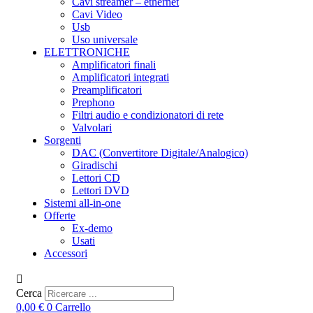
Cavi streamer – ethernet
Cavi Video
Usb
Uso universale
ELETTRONICHE
Amplificatori finali
Amplificatori integrati
Preamplificatori
Prephono
Filtri audio e condizionatori di rete
Valvolari
Sorgenti
DAC (Convertitore Digitale/Analogico)
Giradischi
Lettori CD
Lettori DVD
Sistemi all-in-one
Offerte
Ex-demo
Usati
Accessori
Cerca
0,00
€
0
Carrello