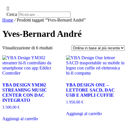
Cerca
Home
/ Prodotti taggati “Yves-Bernard André”
Yves-Bernard André
Ordina
Visualizzazione di 6 risultati
in
base
al
più
recente
YBA DESIGN YM302
YBA DESIGN ONE –
STREAMING MUSIC
LETTORE SACD, DAC
CENTER CON DAC
USB E AMPLI CUFFIE
INTEGRATO
1.950,00
€
3.500,00
€
Aggiungi al carrello
Aggiungi al carrello