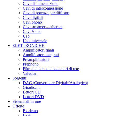
Cavi di alimentazione
Cavi di interconnessione
Cavi di potenza per diffusori
Cavi digitali
Cavi phono
Cavi streamer – ethernet
Cavi Video
Usb
Uso universale
ELETTRONICHE
Amplificatori finali
Amplificatori integrati
Preamplificatori
Prephono
Filtri audio e condizionatori di rete
Valvolari
Sorgenti
DAC (Convertitore Digitale/Analogico)
Giradischi
Lettori CD
Lettori DVD
Sistemi all-in-one
Offerte
Ex-demo
Usati