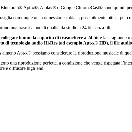
ome Bluetooth® Apt-x®, Aiplay® o Google ChromeCast® sono quindi per
consiglia comunque una connessione cablata, possibilmente ottica, per c
ono una trasmissione di qualità da studio a 24 bit senza fili.
collegate hanno la capacità di trasmettere a 24 bit
e la stragrande ma
to di tecnologia audio Hi-Res (ad esempio Apt-x® HD), il file audi
s almeno Apt-x® possiamo considerare la riproduzione musicale di quali
ntono una riproduzione perfetta, a condizione che venga rispettata l’int
ore e diffusore high-end.