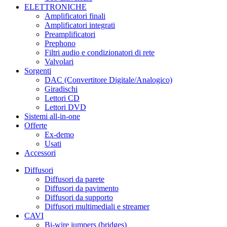
ELETTRONICHE
Amplificatori finali
Amplificatori integrati
Preamplificatori
Prephono
Filtri audio e condizionatori di rete
Valvolari
Sorgenti
DAC (Convertitore Digitale/Analogico)
Giradischi
Lettori CD
Lettori DVD
Sistemi all-in-one
Offerte
Ex-demo
Usati
Accessori
Diffusori
Diffusori da parete
Diffusori da pavimento
Diffusori da supporto
Diffusori multimediali e streamer
CAVI
Bi-wire jumpers (bridges)