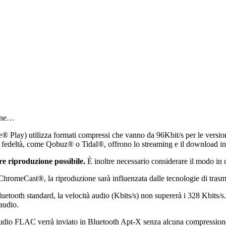
ione…
 Play) utilizza formati compressi che vanno da 96Kbit/s per le version
 alta fedeltà, come Qobuz® o Tidal®, offrono lo streaming e il download i
ore riproduzione possibile.
È inoltre necessario considerare il modo in cu
hromeCast®, la riproduzione sarà influenzata dalle tecnologie di trasmis
uetooth standard, la velocità audio (Kbits/s) non supererà i 328 Kbits/s
audio.
audio FLAC verrà inviato in Bluetooth Apt-X senza alcuna compression