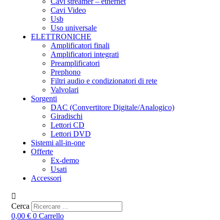
Cavi streamer – ethernet
Cavi Video
Usb
Uso universale
ELETTRONICHE
Amplificatori finali
Amplificatori integrati
Preamplificatori
Prephono
Filtri audio e condizionatori di rete
Valvolari
Sorgenti
DAC (Convertitore Digitale/Analogico)
Giradischi
Lettori CD
Lettori DVD
Sistemi all-in-one
Offerte
Ex-demo
Usati
Accessori
Cerca
0,00
€
0
Carrello