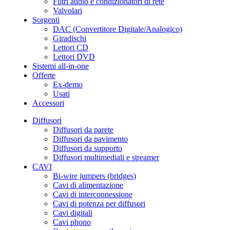
Filtri audio e condizionatori di rete
Valvolari
Sorgenti
DAC (Convertitore Digitale/Analogico)
Giradischi
Lettori CD
Lettori DVD
Sistemi all-in-one
Offerte
Ex-demo
Usati
Accessori
Diffusori
Diffusori da parete
Diffusori da pavimento
Diffusori da supporto
Diffusori multimediali e streamer
CAVI
Bi-wire jumpers (bridges)
Cavi di alimentazione
Cavi di interconnessione
Cavi di potenza per diffusori
Cavi digitali
Cavi phono