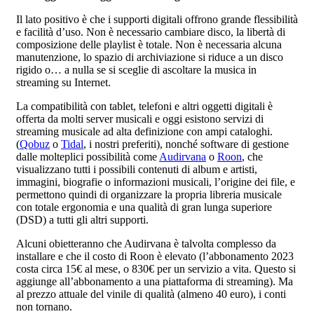
Il lato positivo è che i supporti digitali offrono grande flessibilità
e facilità d’uso. Non è necessario cambiare disco, la libertà di
composizione delle playlist è totale. Non è necessaria alcuna
manutenzione, lo spazio di archiviazione si riduce a un disco
rigido o… a nulla se si sceglie di ascoltare la musica in
streaming su Internet.
La compatibilità con tablet, telefoni e altri oggetti digitali è
offerta da molti server musicali e oggi esistono servizi di
streaming musicale ad alta definizione con ampi cataloghi.
(
Qobuz
o
Tidal
, i nostri preferiti), nonché software di gestione
dalle molteplici possibilità come
Audirvana
o
Roon
, che
visualizzano tutti i possibili contenuti di album e artisti,
immagini, biografie o informazioni musicali, l’origine dei file, e
permettono quindi di organizzare la propria libreria musicale
con totale ergonomia e una qualità di gran lunga superiore
(DSD) a tutti gli altri supporti.
Alcuni obietteranno che Audirvana è talvolta complesso da
installare e che il costo di Roon è elevato (l’abbonamento 2023
costa circa 15€ al mese, o 830€ per un servizio a vita. Questo si
aggiunge all’abbonamento a una piattaforma di streaming). Ma
al prezzo attuale del vinile di qualità (almeno 40 euro), i conti
non tornano.