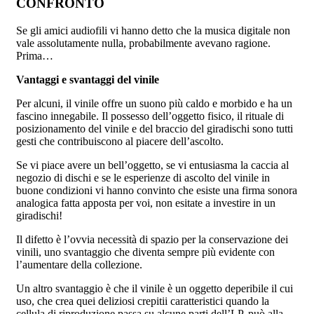
CONFRONTO
Se gli amici audiofili vi hanno detto che la musica digitale non
vale assolutamente nulla, probabilmente avevano ragione.
Prima…
Vantaggi e svantaggi del vinile
Per alcuni, il vinile offre un suono più caldo e morbido e ha un
fascino innegabile. Il possesso dell’oggetto fisico, il rituale di
posizionamento del vinile e del braccio del giradischi sono tutti
gesti che contribuiscono al piacere dell’ascolto.
Se vi piace avere un bell’oggetto, se vi entusiasma la caccia al
negozio di dischi e se le esperienze di ascolto del vinile in
buone condizioni vi hanno convinto che esiste una firma sonora
analogica fatta apposta per voi, non esitate a investire in un
giradischi!
Il difetto è l’ovvia necessità di spazio per la conservazione dei
vinili, uno svantaggio che diventa sempre più evidente con
l’aumentare della collezione.
Un altro svantaggio è che il vinile è un oggetto deperibile il cui
uso, che crea quei deliziosi crepitii caratteristici quando la
cellula di riproduzione passa su alcune parti dell’LP, può alla