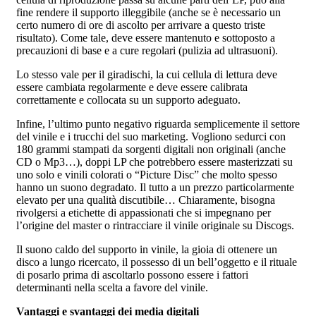
fine rendere il supporto illeggibile (anche se è necessario un
certo numero di ore di ascolto per arrivare a questo triste
risultato). Come tale, deve essere mantenuto e sottoposto a
precauzioni di base e a cure regolari (pulizia ad ultrasuoni).
Lo stesso vale per il giradischi, la cui cellula di lettura deve
essere cambiata regolarmente e deve essere calibrata
correttamente e collocata su un supporto adeguato.
Infine, l’ultimo punto negativo riguarda semplicemente il settore
del vinile e i trucchi del suo marketing. Vogliono sedurci con
180 grammi stampati da sorgenti digitali non originali (anche
CD o Mp3…), doppi LP che potrebbero essere masterizzati su
uno solo e vinili colorati o “Picture Disc” che molto spesso
hanno un suono degradato. Il tutto a un prezzo particolarmente
elevato per una qualità discutibile… Chiaramente, bisogna
rivolgersi a etichette di appassionati che si impegnano per
l’origine del master o rintracciare il vinile originale su Discogs.
Il suono caldo del supporto in vinile, la gioia di ottenere un
disco a lungo ricercato, il possesso di un bell’oggetto e il rituale
di posarlo prima di ascoltarlo possono essere i fattori
determinanti nella scelta a favore del vinile.
Vantaggi e svantaggi dei media digitali