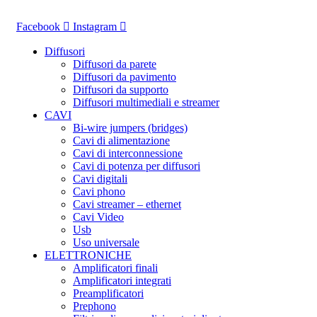
Vai
al
Facebook
Instagram
contenuto
Diffusori
Diffusori da parete
Diffusori da pavimento
Diffusori da supporto
Diffusori multimediali e streamer
CAVI
Bi-wire jumpers (bridges)
Cavi di alimentazione
Cavi di interconnessione
Cavi di potenza per diffusori
Cavi digitali
Cavi phono
Cavi streamer – ethernet
Cavi Video
Usb
Uso universale
ELETTRONICHE
Amplificatori finali
Amplificatori integrati
Preamplificatori
Prephono