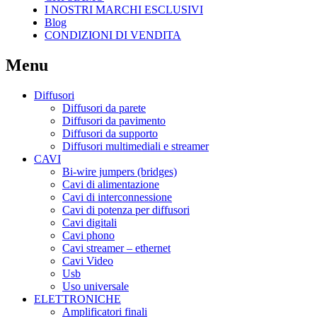
I NOSTRI MARCHI ESCLUSIVI
Blog
CONDIZIONI DI VENDITA
Menu
Diffusori
Diffusori da parete
Diffusori da pavimento
Diffusori da supporto
Diffusori multimediali e streamer
CAVI
Bi-wire jumpers (bridges)
Cavi di alimentazione
Cavi di interconnessione
Cavi di potenza per diffusori
Cavi digitali
Cavi phono
Cavi streamer – ethernet
Cavi Video
Usb
Uso universale
ELETTRONICHE
Amplificatori finali