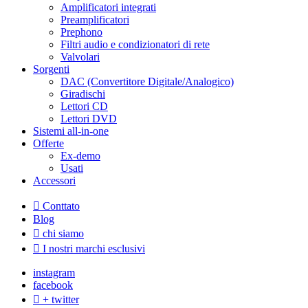
Amplificatori integrati
Preamplificatori
Prephono
Filtri audio e condizionatori di rete
Valvolari
Sorgenti
DAC (Convertitore Digitale/Analogico)
Giradischi
Lettori CD
Lettori DVD
Sistemi all-in-one
Offerte
Ex-demo
Usati
Accessori
Conttato
Blog
chi siamo
I nostri marchi esclusivi
instagram
facebook
+ twitter